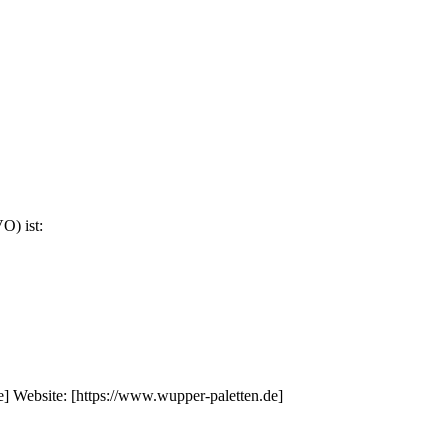
O) ist:
e] Website: [https://www.wupper-paletten.de]