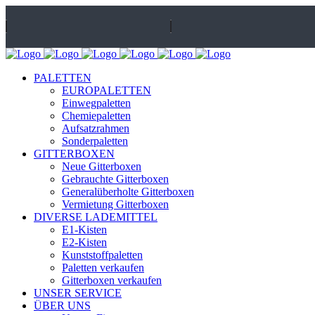
PALETTEN
Uellendahler Str. 495, 42109 Wuppertal
Öffnungszeiten: Mo-Fr: 8:00 Uhr -
EUROPALETTEN
Einwegpaletten
Chemiepaletten
Aufsatzrahmen
Sonderpaletten
GITTERBOXEN
Neue Gitterboxen
Gebrauchte Gitterboxen
Generalüberholte Gitterboxen
Vermietung Gitterboxen
DIVERSE LADEMITTEL
E1-Kisten
E2-Kisten
Kunststoffpaletten
Paletten verkaufen
Gitterboxen verkaufen
UNSER SERVICE
ÜBER UNS