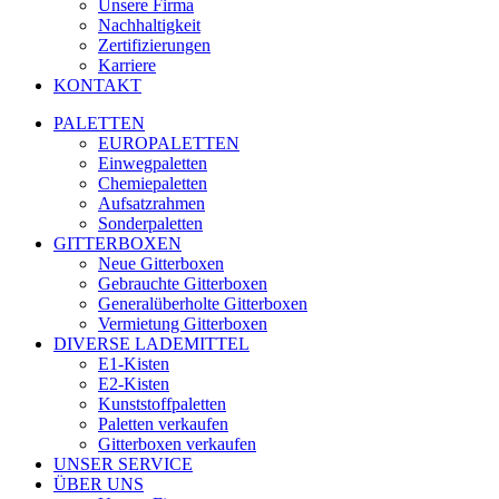
Unsere Firma
Nachhaltigkeit
Zertifizierungen
Karriere
KONTAKT
PALETTEN
EUROPALETTEN
Einwegpaletten
Chemiepaletten
Aufsatzrahmen
Sonderpaletten
GITTERBOXEN
Neue Gitterboxen
Gebrauchte Gitterboxen
Generalüberholte Gitterboxen
Vermietung Gitterboxen
DIVERSE LADEMITTEL
E1-Kisten
E2-Kisten
Kunststoffpaletten
Paletten verkaufen
Gitterboxen verkaufen
UNSER SERVICE
ÜBER UNS