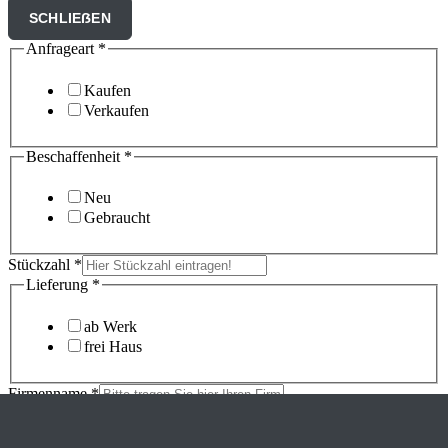
SCHLIEẞEN
Anfrageart
*
Kaufen
Verkaufen
Beschaffenheit
*
Neu
Gebraucht
Stückzahl
*
Lieferung
*
ab Werk
frei Haus
Firmenname
*
Ansprechpartner
*
E-Mail
*
Phone
Email
Google