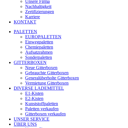
Unsere Firma
Nachhaltigkeit
Zertifizierungen
Karriere
KONTAKT
PALETTEN
EUROPALETTEN
Einwegpaletten
Chemiepaletten
Aufsatzrahmen
Sonderpaletten
GITTERBOXEN
Neue Gitterboxen
Gebrauchte Gitterboxen
Generalüberholte Gitterboxen
Vermietung Gitterboxen
DIVERSE LADEMITTEL
E1-Kisten
E2-Kisten
Kunststoffpaletten
Paletten verkaufen
Gitterboxen verkaufen
UNSER SERVICE
ÜBER UNS