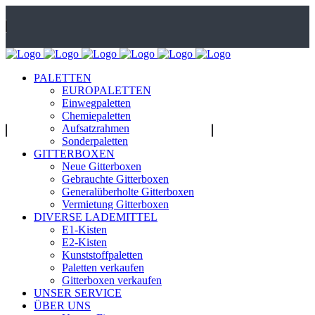
PALETTEN
Uellendahler Str. 495, 42109 Wuppertal
EUROPALETTEN
Einwegpaletten
Chemiepaletten
Aufsatzrahmen
Sonderpaletten
GITTERBOXEN
Neue Gitterboxen
Gebrauchte Gitterboxen
Öffnungszeiten: Mo-Fr: 8:00 Uhr - 17:00 Uhr
Tel.: 0202 - 317 97 300
Generalüberholte Gitterboxen
Vermietung Gitterboxen
DIVERSE LADEMITTEL
E1-Kisten
E2-Kisten
Kunststoffpaletten
Paletten verkaufen
Gitterboxen verkaufen
UNSER SERVICE
ÜBER UNS